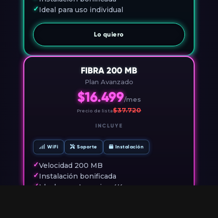
✓
Ideal para uso individual
Lo quiero
FIBRA 200 MB
Plan Avanzado
$16.499
/mes
$37.720
Precio de lista
INCLUYE
WiFi
Soporte
Instalación
✓
Velocidad 200 MB
✓
Instalación bonificada
✓
Ideal para streaming 4K
Lo quiero